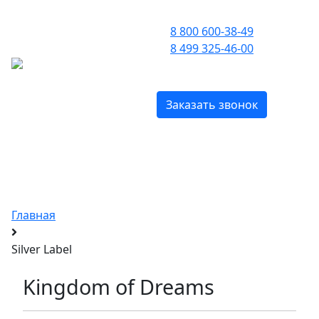
ПРИЕМ ЗВОНКОВ С 09:00 ДО 21:00
8 800 600-38-49
8 499 325-46-00
МЕНЮ
БЕСПЛАТНО ПО РОССИИ
Заказать звонок
LM Parfums от Laurent
Mazzone
c доставкой по Москве и всей России
Главная
Silver Label
Kingdom of Dreams