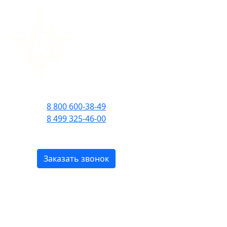
МЕНЮ
ПРИЕМ ЗВОНКОВ С 09:00 ДО 21:00
8 800 600-38-49
8 499 325-46-00
БЕСПЛАТНО ПО РОССИИ
Заказать звонок
LM Parfums от Laurent
Mazzone
c доставкой по Москве и всей России